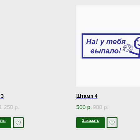
 3
Штамп 4
1 250
р.
500
р.
900
р.
ать
Заказать