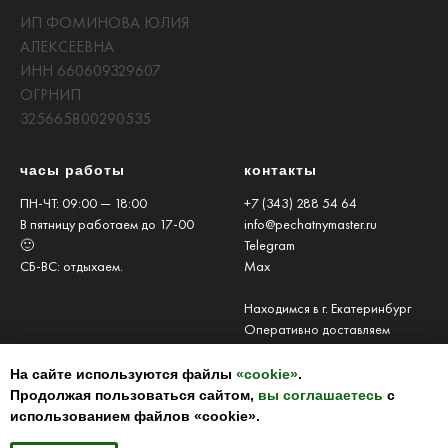
ИП ФОМИНОВА ЮЛИЯ
АЛЕКСЕЕВНА
ИНН 660609329607
ОГРНИП
325665800290535
часы работы
контакты
ПН-ЧТ: 09:00 — 18:00
+7 (343) 288 54 64
В пятницу работаем до 17-00
info@pechatnymaster.ru
🙂
Telegram
СБ-ВС: отдыхаем.
Max
Находимся в г. Екатеринбург
Оперативно доставляем
заказы по Нижнему Новгороду
и Нижегородской области
На сайте используются файлы
«cookie»
.
Продолжая пользоваться сайтом,
вы соглашаетесь
с
использованием файлов «cookie».